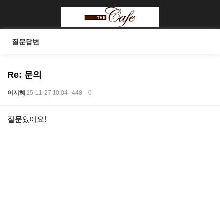
질문답변
Re: 문의
이지혜
25-11-27 10:04
448
0
본문
질문있어요!