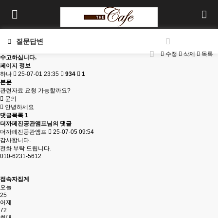
질문답변
수정
삭제
목록
수고하십니다.
페이지 정보
하나
25-07-01 23:35
934
1
본문
관련자료 요청 가능할까요?
문의
안녕하세요
댓글목록
1
더까페진공관앰프님의 댓글
더까페진공관앰프
25-07-05 09:54
감사합니다.
전화 부탁 드립니다.
010-6231-5612
접속자집계
오늘
25
어제
72
최대