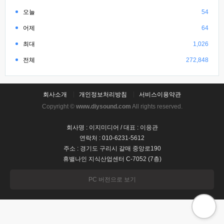
오늘
54
어제
64
최대
1,026
전체
272,848
회사소개
개인정보처리방침
서비스이용약관
Copyright ©
www.diysound.com
All rights reserved.
회사명 : 이지미디어 / 대표 : 이응관
연락처 : 010-6231-5612
주소 : 경기도 구리시 갈매 중앙로190
휴밸나인 지식산업센터 C-7052 (7층)
PC 버전으로 보기