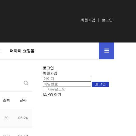
회원가입
로그인
의
더까페 쇼핑몰
로그인
회원가입
자동로그인
ID/PW 찾기
조회
날짜
30
06-24